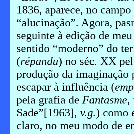
1836, aparece, no campo 
“alucinação”. Agora, pa
seguinte à edição de meu
sentido “moderno” do ter
(
répandu
) no séc. XX pe
produção da imaginação p
escapar à influência (
emp
pela grafia de
Fantasme
,
Sade”[1963],
v.g.
) como e
claro, no meu modo de en