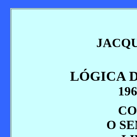
JACQ
LÓGICA 
196
CO
O S