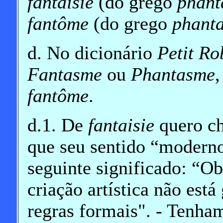
fantaisie
(do grego
phant
fantôme
(do grego
phant
d. No dicionário
Petit Ro
Fantasme
ou
Phantasme
fantôme
.
d.1. De
fantaisie
quero ch
que seu sentido “modern
seguinte significado: “Ob
criação artística não est
regras formais". - Tenha