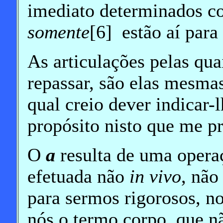
imediato determinados c
somente
[6] estão aí para
As articulações pelas qu
repassar, são elas mesmas
qual creio dever indicar-
propósito nisto que me p
O
a
resulta de uma operaç
efetuada não
in vivo
, não
para sermos rigorosos, n
nós o termo corpo, que nã