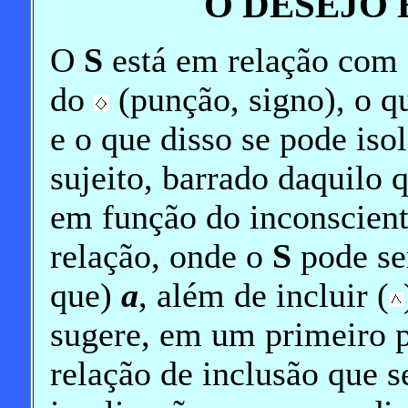
O DESEJO 
O
S
está em relação com 
do
(punção, signo), o qu
e o que disso se pode iso
sujeito, barrado daquilo 
em função do inconscien
relação, onde o
S
pode se
que)
a
, além de incluir (
sugere, em um primeiro p
relação de inclusão que 